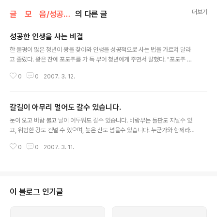
더보기
글 모 음/성공가이드
의 다른 글
성공한 인생을 사는 비결
글 내용
한 불평이 많은 청년이 왕을 찾아와 인생을 성공적으로 사는 법을 가르쳐 달라
고 졸랐다. 왕은 잔에 포도주를 가 득 부어 청년에게 주면서 말했다. "포도주 잔
을 들고 시내를 한바퀴 돌아오면 성공비결을 가르쳐 주겠다. 단, 포도주를 엎지
0
0
2007. 3. 12.
르면 네 목을 베리라." 청년은 땀을 뻘뻘 흘리며 시내를 한바퀴 돌아왔다. 그러
자 왕이 물었다. "시내를 돌며 무엇을 보았느냐. 거리의 거지와 장사꾼들 을 보
았느냐. 혹시 술집에서 새어 나오는 노래소리를 들 었느냐?" 청년이 대답했다.
갈길이 아무리 멀어도 갈수 있습니다.
"포도주 잔에 신경을 쓰느라 아무 것도 보고 듣지 못했습 니다." 그러자 왕이 말
글 내용
했다. "바로 그것이 성공의 비결이다. 인생의 목표를 확고하게 세우고 일에 집중
눈이 오고 바람 불고 날이 어두워도 갈수 있습니다. 바람부는 들판도 지날수 있
하면 주위의 유혹과 비난이 들리지 안을 것이다." 일하지 않는 사람은 불평이 많
고, 위험한 강도 건널 수 있으며, 높은 산도 넘을수 있습니다. 누군가와 함께라면
다...
갈수 있습니다. 나 혼자가 아니고 누군가와 함께라면... 손내밀어 건져주고, 몸으
0
0
2007. 3. 11.
로 막아주고, 마음으로 사랑하면 나의 갈 길 끝까지 잘 갈수 있습니다. 이세상은
혼자 살기에는 너무나 힘든 곳입니다. 단 한 사람이라도 사랑해야 합니다. 단 한
사람의 손이라도 잡아야 합니다. 단 한 사람이라도 믿어야 하며 단 한사람에게
라도 나의 모든 것을 보여 줄수 있어야 합니다. 동행의 위로가 있습니다. 그리고
결국 우리는 누군가의 동행에 감사하면서 눈을 감게 될 것입니다. 우리의 험난
이 블로그 인기글
한 인생길 누군가와 손잡고 걸어갑시다. 우리의 위험한 날들도 서로 손잡고 건
너갑시다..