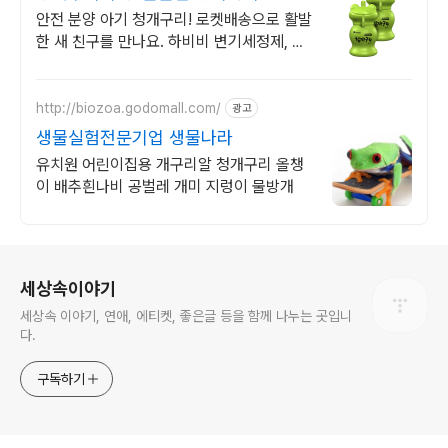
안전 분양 아기 청개구리! 로켓배송으로 활발
한 새 친구를 만나요. 하비비 변기세정제, 물
때 침전물 없이 깔끔! 파란물과 향기로 화장
실을 상쾌하게.
http://biozoa.godomall.com/
광고
생물실험전문기업 생물나라
유치원 어린이집용 개구리알 청개구리 올챙
이 배추흰나비 공벌레 개미 지렁이 물방개
로그 정보
세상속이야기
세상속 이야기, 연애, 에티켓, 좋은글 등을 함께 나누는 곳입니
다.
구독하기