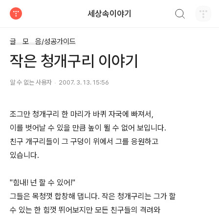
검색하기
세상속이야기
티스토리
글 모 음/성공가이드
작은 청개구리 이야기
알 수 없는 사용자
2007. 3. 13. 15:56
조그만 청개구리 한 마리가 바퀴 자국에 빠져서,
이를 벗어날 수 있을 만큼 높이 뛸 수 없어 보입니다.
친구 개구리들이 그 구덩이 위에서 그를 응원하고
있습니다.
"힘내! 넌 할 수 있어!"
그들은 목청껏 합창해 댑니다. 작은 청개구리는 그가 할
수 있는 한 힘껏 뛰어보지만 모든 친구들의 격려와